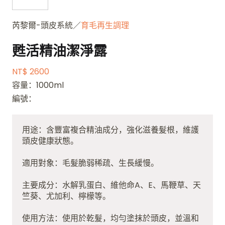
芮黎爾-頭皮系統／
育毛再生調理
甦活精油潔淨露
NT$ 2600
容量：1000ml
編號：
用途：含豐富複合精油成分，強化滋養髮根，維護
頭皮健康狀態。
適用對象：毛髮脆弱稀疏、生長緩慢。
主要成分：水解乳蛋白、維他命A、E、馬鞭草、天
竺葵、尤加利、檸檬等。
使用方法：使用於乾髮，均勻塗抹於頭皮，並溫和