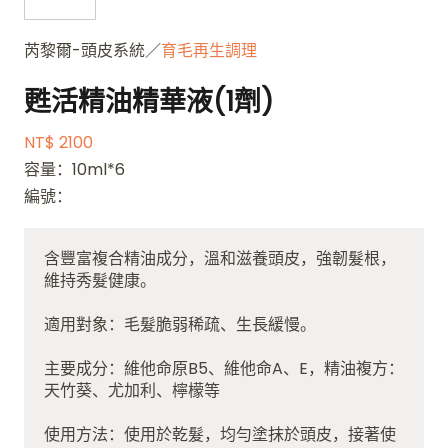
芮黎爾-頭皮系統／
育毛再生調理
甦活精油精華液(1劑)
NT$ 2100
容量：10ml*6
編號：
含豐富複合精油成分，溫和滋養頭皮，強韌髮根，
維持秀髮健康。
適用對象：毛髮脆弱稀疏、生長緩慢。
主要成分：維他命原B5、維他命A、E，精油複方：
天竹葵、尤加利、檸檬等
使用方法：使用於乾髮，均勻塗抹於頭皮，接著使