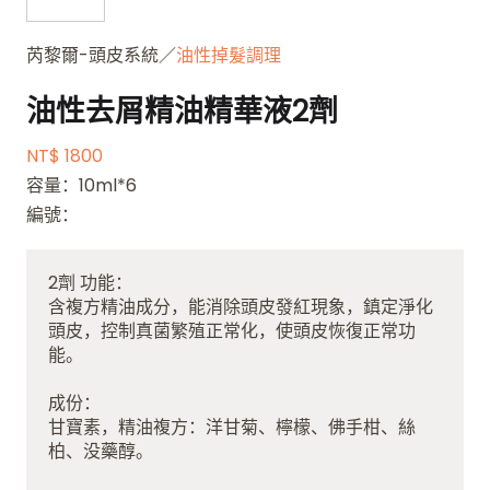
芮黎爾-頭皮系統／
油性掉髮調理
油性去屑精油精華液2劑
NT$ 1800
容量：10ml*6
編號：
2劑 功能：
含複方精油成分，能消除頭皮發紅現象，鎮定淨化
頭皮，控制真菌繁殖正常化，使頭皮恢復正常功
能。
成份：
甘寶素，精油複方：洋甘菊、檸檬、佛手柑、絲
柏、没藥醇。