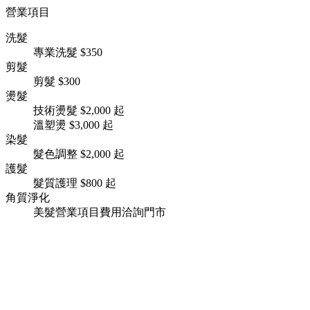
營業項目
洗髮
專業洗髮
$350
剪髮
剪髮
$300
燙髮
技術燙髮
$2,000 起
溫塑燙
$3,000 起
染髮
髮色調整
$2,000 起
護髮
髮質護理
$800 起
角質淨化
美髮營業項目
費用洽詢門市